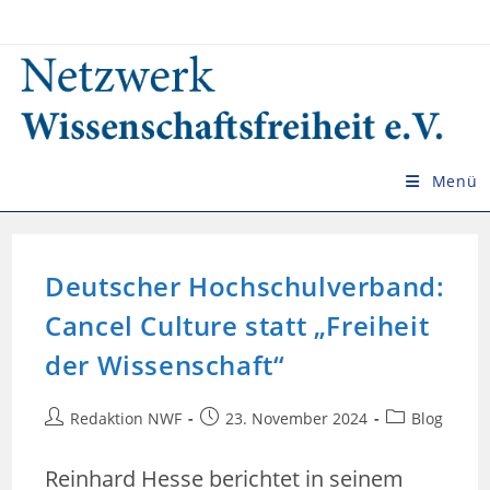
Zum
Inhalt
springen
Menü
Deutscher Hochschulverband:
Cancel Culture statt „Freiheit
der Wissenschaft“
Beitrags-
Beitrag
Beitrags-
Redaktion NWF
23. November 2024
Blog
Autor:
veröffentlicht:
Kategorie:
Reinhard Hesse berichtet in seinem