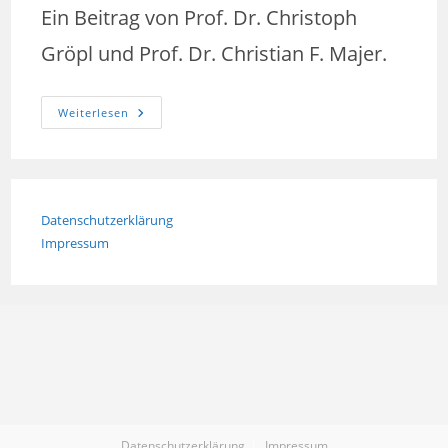
Ein Beitrag von Prof. Dr. Christoph
Gröpl und Prof. Dr. Christian F. Majer.
Der
Weiterlesen
Wolf
Im
Schafspelz
–
Die
„Causa
Maaßen“
Datenschutzerklärung
Und
Das
Impressum
„Canceln“
Von
Autoren
Datenschutzerklärung
Impressum