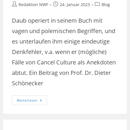
Beitrags-
Beitrag
Beitrags-
Redaktion NWF
24. Januar 2023
Blog
Autor:
veröffentlicht:
Kategorie:
Daub operiert in seinem Buch mit
vagen und polemischen Begriffen, und
es unterlaufen ihm einige eindeutige
Denkfehler, v.a. wenn er (mögliche)
Fälle von Cancel Culture als Anekdoten
abtut. Ein Beitrag von Prof. Dr. Dieter
Schönecker
Adrian
Weiterlesen
Daubs
Buch
Cancel
Culture
Transfer.
Eine
Kritik