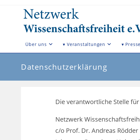
Zum
Inhalt
springen
Über uns
▾ Veranstaltungen
▾ Press
Datenschutzerklärung
Die verantwortliche Stelle fü
Netzwerk Wissenschaftsfreihe
c/o Prof. Dr. Andreas Rödder