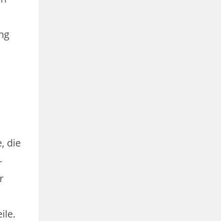
ung
, die
-
r
ile.