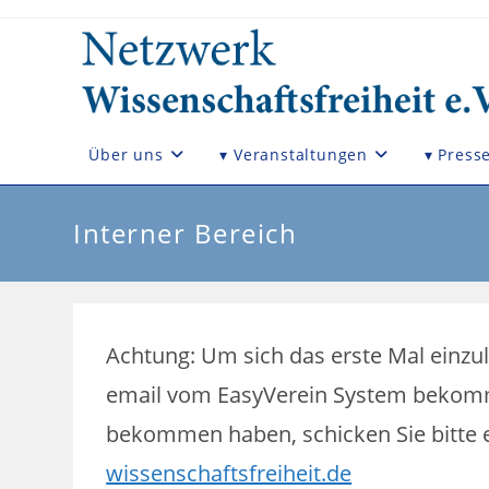
Zum
Inhalt
springen
Über uns
▾ Veranstaltungen
▾ Press
Interner Bereich
Achtung: Um sich das erste Mal einzu
email vom EasyVerein System bekommen
bekommen haben, schicken Sie bitte 
wissenschaftsfreiheit.de