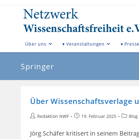
Zum
Inhalt
springen
Über uns
▾ Veranstaltungen
▾ Press
Springer
Über Wissenschaftsverlage u
Beitrags-
Beitrag
Beitrags
Redaktion NWF
19. Februar 2025
Blog
Autor:
veröffentlicht:
Kategori
Jörg Schäfer kritisert in seinem Beitr