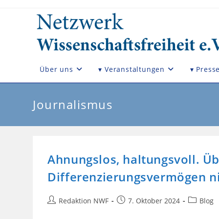
Zum
Inhalt
springen
Über uns
▾ Veranstaltungen
▾ Press
Journalismus
Ahnungslos, haltungsvoll. Ü
Differenzierungsvermögen ni
Beitrags-
Beitrag
Beitrags-
Redaktion NWF
7. Oktober 2024
Blog
Autor:
veröffentlicht:
Kategorie