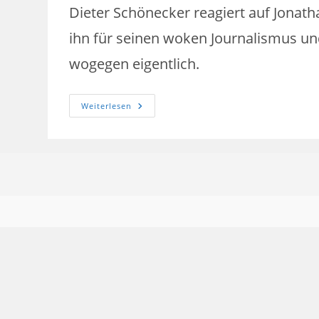
Dieter Schönecker reagiert auf Jonathan
ihn für seinen woken Journalismus und 
wogegen eigentlich.
Ahnungslos,
Weiterlesen
Haltungsvoll.
Über
Den
Mangel
An
Differenzierungsvermögen
Nicht
Nur
In
Der
Provinz