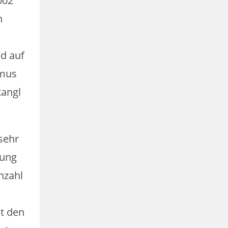
002
n
d auf
smus
tangl
sehr
uung
nzahl
it den