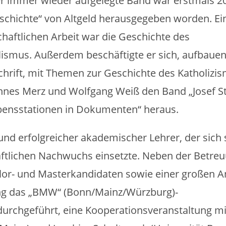
r immer wieder aufgelegte Band war erstmals 2
Geschichte“ von Altgeld herausgegeben worden. Ei
haftlichen Arbeit war die Geschichte des
ismus. Außerdem beschäftigte er sich, aufbauen
chrift, mit Themen zur Geschichte des Katholizi
annes Merz und Wolfgang Weiß den Band „Josef S
bensstationen in Dokumenten“ heraus.
und erfolgreicher akademischer Lehrer, der sich 
aftlichen Nachwuchs einsetzte. Neben der Betre
lor- und Masterkandidaten sowie einer großen A
lang das „BMW“ (Bonn/Mainz/Würzburg)-
durchgeführt, eine Kooperationsveranstaltung m