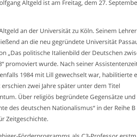
Wolfgang Altgeld ist am Freitag, dem 27. Septembe
Altgeld an der Universität zu Köln. Seinem Lehrer
chließend an die neu gegründete Universität Passa
ion „Das politische Italienbild der Deutschen zwi
“ promoviert wurde. Nach seiner Assistentenzei
nfalls 1984 mit Lill gewechselt war, habilitierte 
t erschien zwei Jahre später unter dem Titel
entum. Über religiös begründete Gegensätze und
chte des deutschen Nationalismus“ in der Reihe B
r Zeitgeschichte.
ebiger-Förderprogramms als C3-Professor erstm