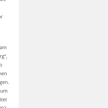
hr
n am
rg“,
b
chen
gen.
 zum
itet