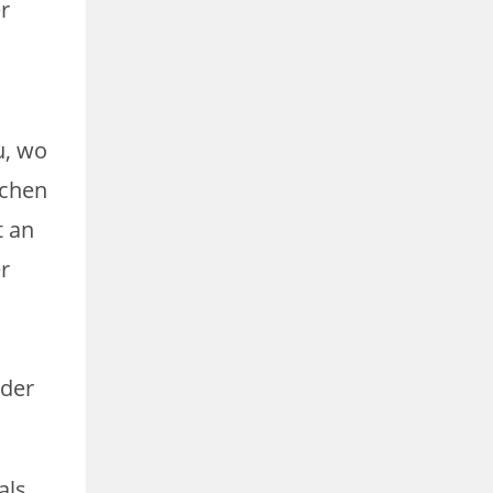
r
u, wo
schen
t an
er
 der
als