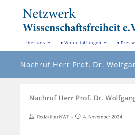
Zum
Inhalt
springen
Über uns
▾ Veranstaltungen
▾ Press
Nachruf Herr Prof. Dr. Wolfga
Nachruf Herr Prof. Dr. Wolfgan
Beitrags-
Beitrag
Redaktion NWF
4. November 2024
Autor:
veröffentlicht: